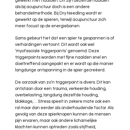
gewerkt met naalden. Dit zijn dezelfde naalden
als bij acupunctuur doch is een andere
behandelmethode. Bij Dry Needling wordt er
gewerkt op de spieren, terwijl acupunctuur zich
meer focust op de energiebanen.
Soms gebeurt het dat een spier te gespannen is of
verhardingen vertoont. Dit wordt ook wel
‘myofasciale triggerpoints’ genoemd. Deze
triggerpoints worden met fijne naalden snel en
doeltreffend aangepakt en er wordt op die manier
langdurige ontspanning in de spier gecreëerd.
De oorzaak van zo’n triggerpoint is divers. Dit kan
ontstaan door een trauma, verkeerde houding,
overbelasting, langdurig dezelfde houding,
blokkage,… Stress speelt in zekere mate ook een
rol maar dan eerder als onderhoudende factor. Als
gevolg van deze spierknopen kunnen de mensen
pijn ervaren, maar ook andere lichamelijke
klachten kunnen optreden zoals stijfheid,