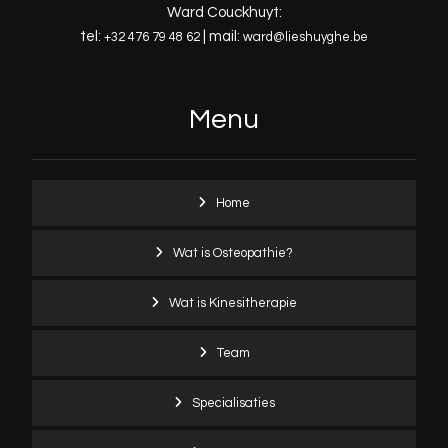
Ward Couckhuyt:
tel:
| mail:
+32 476 79 48 62
ward@lieshuyghe.be
Menu
Home
Wat is Osteopathie?
Wat is Kinesitherapie
Team
Specialisaties