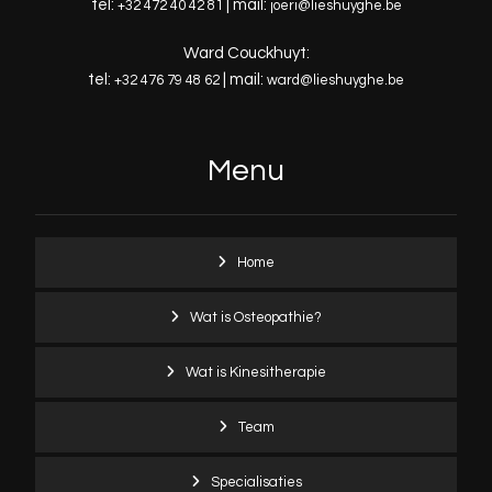
tel:
| mail:
+32 472 40 42 81
joeri@lieshuyghe.be
Ward Couckhuyt:
tel:
| mail:
+32 476 79 48 62
ward@lieshuyghe.be
Menu
Home
Wat is Osteopathie?
Wat is Kinesitherapie
Team
Specialisaties